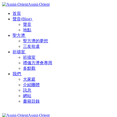
Assisi-Orient
首頁
聲音(Blog)
聲音
地點
聖方濟
聖方濟的夢想
三友拾遺
祈禱室
祈禱室
禮儀方濟會專用
多默觀
我們
大家庭
介紹團體
訊息
網站
書籍目錄
Assisi-Orient