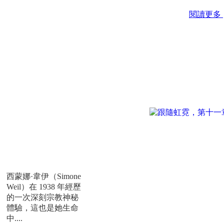
閱讀更多
西蒙娜·韋伊的「跪
下」
西蒙娜·韋伊（Simone
Weil）在 1938 年經歷
的一次深刻宗教神秘
體驗，這也是她生命
中....