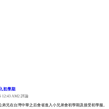
入初學期
2 評論
6 12:43 AM
三位弟兄在台灣中華之后會省進入小兄弟會初學期及接受初學服。