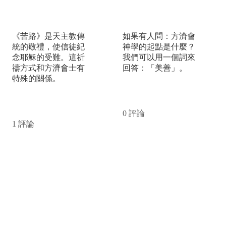
走上苦路
美善 —— Bonum
《苦路》是天主教傳
如果有人問：方濟會
統的敬禮，使信徒紀
神學的起點是什麼？
念耶穌的受難。這祈
我們可以用一個詞來
禱方式和方濟會士有
回答：「美善」。
特殊的關係。
閱讀更多
閱讀更多
0 評論
1 評論