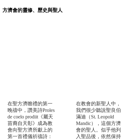
方濟會的靈修、歷史與聖人
屬天苗裔自天彰
良伯神父
在聖方濟瞻禮的第一
在教會的新聖人中，
晚禱中，讚美詩Proles
我們很少聽說聖良伯
de coelo prodiit《屬天
滿迪（St. Leopold
苗裔自天彰》成為教
Mandic），這個方濟
會向聖方濟所獻上的
會的聖人。似乎他列
第一首禮儀祈禱詩：
入聖品後，依然保持