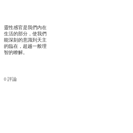
《萬物贊頌歌》：靈
性感官
靈性感官是我們内在
生活的部分，使我們
能深刻的意識到天主
的臨在，超越一般理
智的瞭解。
閱讀更多
0 評論