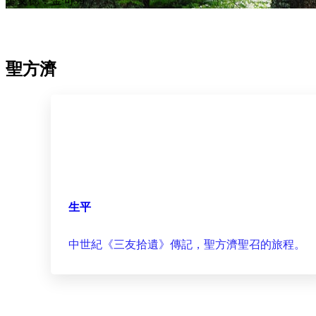
聖文德：金句39
聖方濟
生平
中世紀《三友拾遺》傳記，聖方濟聖召的旅程。