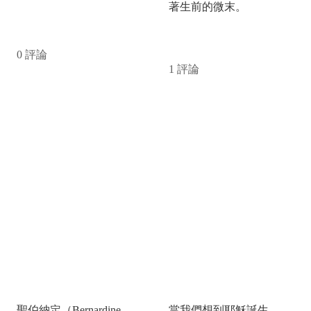
著生前的微末。
閱讀更多
閱讀更多
0 評論
1 評論
「IHS」：聖伯納定
「沒藥」——最不想
宣講中的耶穌聖名
接受的禮物
聖伯納定（Bernardine
當我們想到耶穌誕生