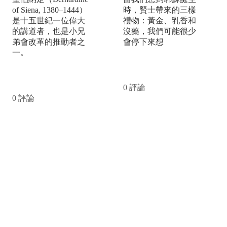
of Siena, 1380–1444）
時，賢士帶來的三樣
是十五世紀一位偉大
禮物：黃金、乳香和
的講道者，也是小兄
沒藥，我們可能很少
弟會改革的推動者之
會停下來想
一。
閱讀更多
閱讀更多
0 評論
0 評論