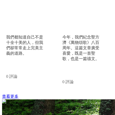
追求「完美」的無路
《萬物頌歌》: 一首詩
我們都知道自己不是
今年，我們紀念聖方
十全十美的人，但我
濟《萬物頌歌》八百
們卻常常走上完美主
周年。這篇文章廣受
義的道路。
喜愛，既是一首聖
歌，也是一篇禱文。
閱讀更多
閱讀更多
0 評論
0 評論
查看更多
要學習謙虛的舉止，如視、聽、言、動。