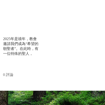
聖本篤若瑟·雷伯
（1748-1783年）
2025年是禧年，教會
邀請我們成為“希望的
朝聖者”。在此時，有
一位特殊的聖人，
閱讀更多
0 評論