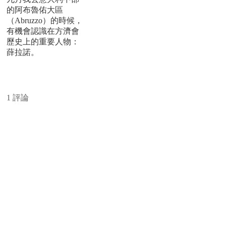
的阿布魯佑大區
（Abruzzo）的時候，
有機會認識在方濟會
歷史上的重要人物：
薛拉諾。
閱讀更多
1 評論