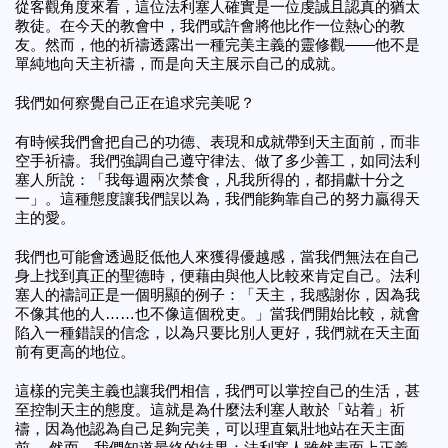
從客觀角度來看，這位法利塞人確實是一位虔誠且認真的猶太
教徒。在今天的教會中，我們或許會將他比作一位熱心的教
友。然而，他的祈禱透露出一種完美主義的靈修觀——他不是
單純地向天主祈禱，而是向天主展示自己的成就。
我們如何察覺自己正在追求完美呢？
有時候我們會把自己的功德、表現和成就帶到天主面前，而非
空手祈禱。我們強調自己遵守律法、做了多少善工，如同法利
塞人所說：「我每週兩次禁食，凡我所得的，都捐獻十分之
一」。這種態度讓我們誤以為，我們能夠靠自己的努力贏得天
主的愛。
我們也可能會透過貶低他人來獲得優越感，當我們無法在自己
身上找到真正的聖德時，便藉由與他人比較來肯定自己。法利
塞人的禱詞正是一個明顯的例子：「天主，我感謝你，因為我
不像其他的人……也不像這個稅吏。」當我們開始比較，就會
陷入一種錯誤的信念，以為只要比別人更好，我們就在天主面
前有更高的地位。
這樣的完美主義也讓我們相信，我們可以掌控自己的生活，甚
至控制天主的態度。這就是為什麼法利塞人敢於「站着」祈
禱，因為他認為自己足夠完美，可以理直氣壯地站在天主面