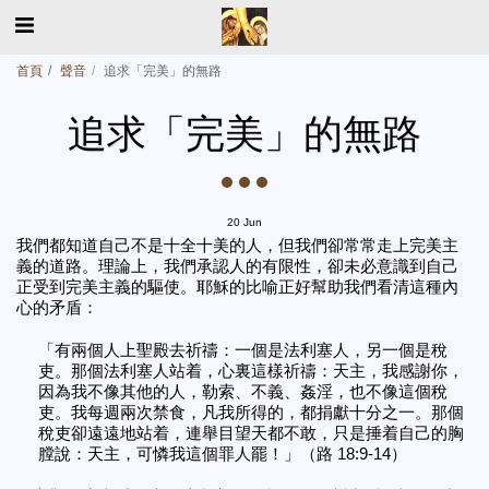
首頁
聲音
追求「完美」的無路
追求「完美」的無路
20
Jun
我們都知道自己不是十全十美的人，但我們卻常常走上完美主
義的道路。理論上，我們承認人的有限性，卻未必意識到自己
正受到完美主義的驅使。耶穌的比喻正好幫助我們看清這種內
心的矛盾：
「有兩個人上聖殿去祈禱：一個是法利塞人，另一個是稅
吏。那個法利塞人站着，心裏這樣祈禱：天主，我感謝你，
因為我不像其他的人，勒索、不義、姦淫，也不像這個稅
吏。我每週兩次禁食，凡我所得的，都捐獻十分之一。那個
稅吏卻遠遠地站着，連舉目望天都不敢，只是捶着自己的胸
膛說：天主，可憐我這個罪人罷！」（路 18:9-14）