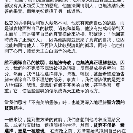
前。 然而，我們知道最終的結果：法利塞人雖然表面上正義，
卻沒有真正領受天主的恩寵。他無法同情別人，也無法結出美
善的果實。而稅吏卻選擇了另一條道路。
稅吏的祈禱與法利塞人截然不同。他沒有掩飾自己的缺點，而
是誠實地面對自己的軟弱、過犯和羞恥。他沒有把成就帶到天
主面前，而是帶著自己的真實樣貌來祈禱。耶穌說：「他回家
時成為了正義的人」，因為他認識並接納了真實的自我，也因
此能夠同情他人，不再陷入比較與論斷的循環。同時，他也打
開了心門，接受天主白白賜予的救恩。
誰不認識自己的軟弱，就無法悔改，也無法真正理解慈悲。
因
此，我們的不完美不應該被視為阻礙，反而是成長過程的一部
分。然而，我們往往選擇排斥、忽視、輕視，甚至希望透過告
解來消除自己最不理想的部分。事實上，我們應該做的是更深
入地觸碰、認識、意識到這個不完美的自我，甚至學習「尊
重」它，使這些靈魂的傷痕成為天主啟示的地方。
當我們思考「不完美的靈修」時，也能更深入地理解
聖方濟的
貧窮
精神。
一般來說，提到聖方濟的貧窮，我們會想到他將衣服還給父
親，或者放棄財物、選擇簡樸的生活。然而，
貧窮不僅是一種
選擇，更是一種發現
。 在悔改之前，方濟開始意識到自己內在