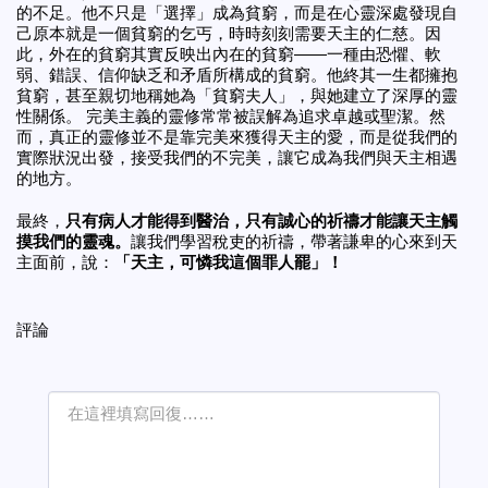
的不足。他不只是「選擇」成為貧窮，而是在心靈深處發現自
己原本就是一個貧窮的乞丐，時時刻刻需要天主的仁慈。因
此，外在的貧窮其實反映出內在的貧窮——一種由恐懼、軟
弱、錯誤、信仰缺乏和矛盾所構成的貧窮。他終其一生都擁抱
貧窮，甚至親切地稱她為「貧窮夫人」，與她建立了深厚的靈
性關係。 完美主義的靈修常常被誤解為追求卓越或聖潔。然
而，真正的靈修並不是靠完美來獲得天主的愛，而是從我們的
實際狀況出發，接受我們的不完美，讓它成為我們與天主相遇
的地方。
最終，
只有病人才能得到醫治，只有誠心的祈禱才能讓天主觸
摸我們的靈魂。
讓我們學習稅吏的祈禱，帶著謙卑的心來到天
主面前，說：
「天主，可憐我這個罪人罷」！
評論