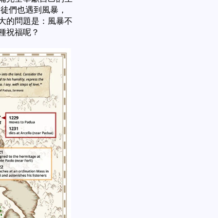
宗徒們也遇到風暴，
大的問題是：風暴不
種祝福呢？