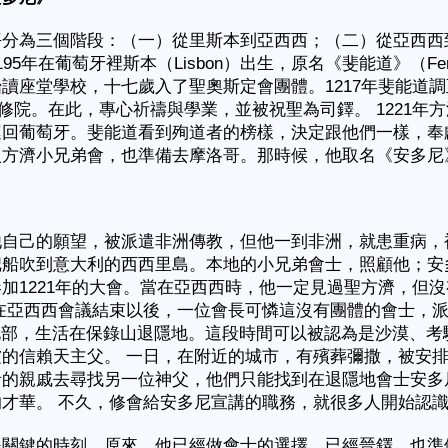
平分為三個階段：（一）從里斯本到亞西西；（二）從亞西西
95年在葡萄牙裡斯本（Lisbon）出生，原名《斐能道》（Fer
讀座堂學校，十七歲入了聖奧斯定會團體。1217年斐能道
字架修院。在此，專心祈禱與學業，並被祝聖為司鐸。 1221
運回葡萄牙。斐能道看到殉道者的榜樣，決定跟他們一樣，奉
入方濟小兄弟會，也準備去摩洛哥。那時候，他取名《安多
他自己的願望，被派遣非洲傳教，但他一到非洲，就患重病，
把船吹到意大利的西西里島。本地的小兄弟會士，照顧他；安
加1221年的大會。當在亞西西時，他一定見過聖方濟，但
在亞西西會議結束以後，一位會長可憐這沒有團體的會士，
利中北部，生活在保錄山退隱地。這段時間可以被認為是沙漠、
的信賴天主父。 一日，在附近的城市，有殯葬彌撒，被安
者的親戚去尋找另一位神父，他們只能找到在退隱地會士安多
的才華。 不久，修會給安多尼宣講的職務，就很多人開始認
是關鍵的時刻。原來，他已經做會士的選擇，已經晉鐸，也準