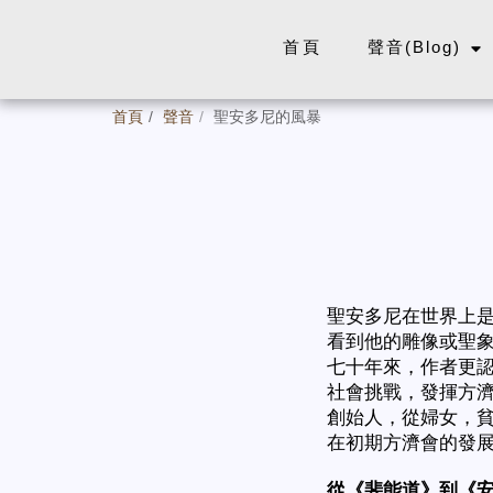
首頁
聲音(Blog)
首頁
聲音
聖安多尼的風暴
聖安多尼在世界上
看到他的雕像或聖
七十年來，作者更
社會挑戰，發揮方濟
創始人，從婦女，
在初期方濟會的發
從《斐能道》到《