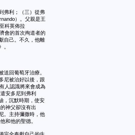
到弗利；（三）從弗
nando）。父親是王
調至科英佈拉
年方濟會的首次殉道者的
獻自己。不久，他離
尼》。
被送回葡萄牙治療。
多尼被治好以後，跟
沒有人認識將來會成為
派遣安多尼到弗利
考驗，沉默時期，使安
排的神父卻沒有出
尼。主持彌撒時，他
識他和他的聖德。
備完全奉獻自己的生