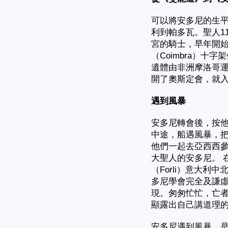
可以將安多尼的生
利到帕多瓦。聖人11
宮的騎士，早年開始
（Coimbra）十
遺體由非洲摩洛哥
開了奧斯定會，就
遇到風暴
安多尼轉會後，按
中途，船遇風暴，
他們一起去亞西西參
大聖人的安多尼。 
（Forli）意大
多尼學會完全及謙虛
現。匆匆忙忙，亡
顯露出自己講道理
安多尼遇到風暴，