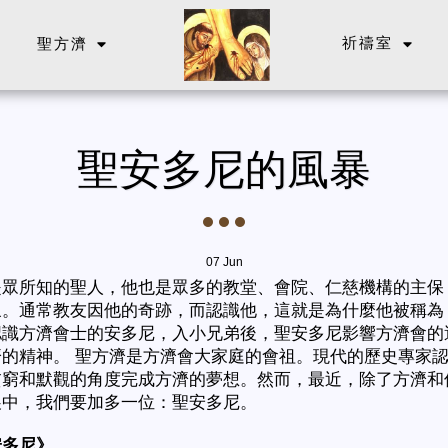
聖方濟
祈禱室
聖安多尼的風暴
07
Jun
是眾所知的聖人，他也是眾多的教堂、會院、仁慈機構的主保
象。通常教友因他的奇跡，而認識他，這就是為什麼他被稱為
認識方濟會士的安多尼，入小兄弟後，聖安多尼影響方濟會的
的精神。 聖方濟是方濟會大家庭的會祖。現代的歷史專家
貧窮和默觀的角度完成方濟的夢想。然而，最近，除了方濟和
展中，我們要加多一位：聖安多尼。
安多尼》