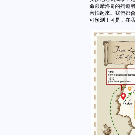
命跟摩洛哥的殉道
害怕起來。我們都
可預測！可是，在