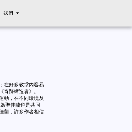
我們
；在好多教堂內容易
《奇跡締造者》。
運動，在不同環境及
認為聖佳蘭也是共同
佳蘭，許多作者相信