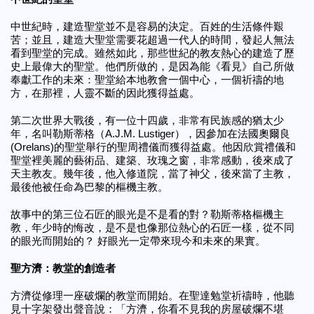
中世紀的聖堂
中世紀時，建造聖堂並不是容易的決定。百姓的生活條件艱
苦；並且，建造大聖堂需要花超過一代人的時間，發起人無法
看到聖堂的完
成。雖然如此，那些世紀的教友熱心的建造了歷
史上最偉大的聖堂。他們所做的，是因為能《看見》自己所做
奉獻工作的未來：聖堂給本地教會一個中心，一個祈禱的地
方，在那裡，人靈不斷的因此獲得益處。
第二次世界大戰後，有一位十四歲，非常有民族感的猶太少
年，名叫勒斯蒂格（A.J.M. Lustiger），因參加在法國奧爾良
(Orelans)的聖堂舉行的聖周禮儀而獲得益處。他因欣賞禮儀和
聖堂裡美麗的藝術品、建築、玫瑰之窗，非常感動，後來成了
天主教友。幾年後，他入修道院，當了神父，後來當了主教，
最後他被任命為巴黎的樞機主教。
故事中的第三位石匠的眼光是不是看的對？勒斯蒂格樞機主
教，年少時的悔改，是不是也像那位熱心的石匠一樣，從不同
的眼光而開始的？ 好眼光一定帶來現今和未來的果實。
聖方濟：教堂的創造者
方濟從修理一座破爛的教堂而開始。在聖達勉堂祈禱時，他聽
見十字架發出聲音說：「方濟，
你看不見
我的房屋破爛不堪