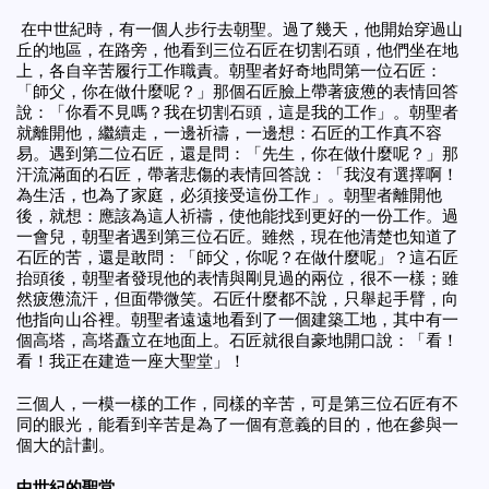
在中世紀時，有一個人步行去朝聖。過了幾天，他開始穿過山
丘的地區，在路旁，他看到三位石匠在切割石頭，他們坐在地
上，各自辛苦履行工作職責。朝聖者好奇地問第一位石匠：
「師父，你在做什麼呢？」那個石匠臉上帶著疲憊的表情回答
說：「你看不見嗎？我在切割石頭，這是我的工作」。朝聖者
就
離開他，繼續走，一邊祈禱，一邊想：石匠的工作真不容
易。遇到第二位石匠，還是問：「先生，你在做什麼呢？」那
汗流滿面的石匠，帶著悲傷的表情回答說：「我沒有選擇啊！
為生活，也為了家庭，必須接受這份工作」。朝聖者離開他
後，就想：應該為這人祈禱，使他能找到更好的一份工作。過
一會兒，朝聖者遇到第三位石匠。雖然，現在他清楚也知道了
石匠的苦，還是敢問：「師父，你呢？在做什麼呢」？這石匠
抬頭後，朝聖者發現他的表情與剛見過的兩位，很不一樣；雖
然疲憊流汗，但面帶微笑。石匠什麼都不說，只舉起手臂，向
他指向山谷裡。朝聖者遠遠地看到了一個建築工地，其中有一
個高塔，高塔矗立在地面上。石匠就很自豪地開口說：「看！
看！我正在建造一座大聖堂」！
三個人，一模一樣的工作，同樣的辛苦，可是第三位石匠有不
同的眼光，能看到辛苦是為了一個有意義的目的，他在參與一
個大的計劃。