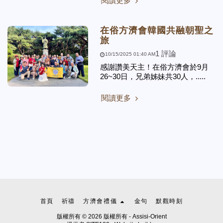
閱讀更多
在俗方濟會韓國共融朝聖之
旅
1 評論
10/15/2025 01:40 AM
感謝讚美天主！在俗方濟會於9月
26~30日，兄弟姊妹共30人，.....
閱讀更多
首頁
祈禱
方濟會禮儀
金句
默觀時刻
版權所有 © 2026 版權所有 -
Assisi-Orient