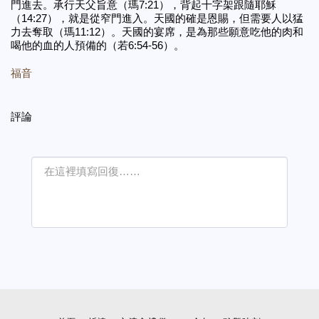
門進去。承行天父旨意（瑪7:21），背起十字架跟隨耶穌
（14:27），就是從窄門進入。天國的確是恩賜，但需要人以猛
力去奪取（瑪11:12）。天國的宴席，是為那些願意吃他的肉和
喝他的血的人預備的（若6:54-56）。
福音
評論