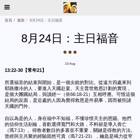
首頁
最新
8月24日：主日福音
8月24日：主日福音
23
Aug
13:22-30【常年21】
所選福音的結束與開始，是一個尖銳的對比。從遠方四處來到
耶路撒冷的人，要進入天國赴宴。天主普世救恩計劃的實現，
是個大團圓結局，與讀經一（依66:18-21）互相呼應。可惜這個
結局的反面，是近處的人因為覺得救恩是件易事，因而被拒諸
天國的門外。
自以為是的人，身在福中不知福，不懂珍惜天主的恩賜。他們
的信仰生活刻板，喜歡選擇寬門和大路，不料卻是導入喪亡
（瑪7:13）。得救者數目的多寡並不重要，關鍵是得救的方法。
曾經與主共聚的經驗固然可貴（瑪7:21-23），鑰匙是竭力從窄