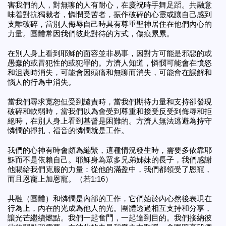
害我們的人，對無聊的人有耐心，在慶祝時手舞足蹈。共融意
味着對抗獨裁者，憐憫受苦者，振作破碎的心靈或讓自己感到
支離破碎，當別人侮辱自己時具有尊重聖神居住在他們內心的
力量。團體常因我們彼此對待的方式，傷痕累累。
在別人身上看到耶穌的面容並非易事，因對方可能是邪惡的或
愚蠢的或冒犯性的或犯罪的。方濟人知道，憐憫可能會在憤怒
和沮喪時消失，可能會因頭痛和無聊而消失，可能會在誤解和
惱人的行為中消失。
當我們尋求寬恕但受到譴責時，當我們期待力量和支持卻發現
破碎和軟弱時，當我們以為會受到尊重和接受反受到侮辱和拒
絕時，在別人身上看到基督是困難的。方濟人無法逃避為持守
憐憫的掙扎，福音的憐憫就是工作。
我們的心神有時會頗為繃緊，這種情況發生時，需要多依靠耶
穌而不是依賴自己。耶穌身為眾多兄弟姊妹的長子，我們感謝
他賜給我們克服的力量：從他的滿盈中，我們都領受了恩寵，
而且恩寵上加恩寵。（若1:16）
共融（團體）和憐憫是內部的工作，它們始於內心然後表現在
行為上，內在的光成為他人的光。團體透過相互支持和分享，
讓光芒繼續燃點。我們一起奮鬥，一起達到目的。我們接納彼