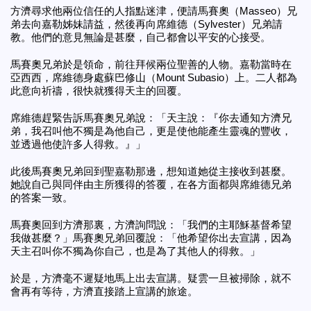
方濟尋求他兩位信任的人指點迷津，便請馬賽奧（Masseo）兄
弟去向嘉勒姊妹請益，然後再向席維德（Sylvester）兄弟請
教。他們的意見無論是甚麼，自己都會以平安的心接受。
馬賽奧兄弟於是領命，前往拜候兩位聖善的人物。嘉勒當時在
亞西西，席維德身處蘇巴修山（Mount Subasio）上。二人都為
此意向祈禱，很快就獲得天主的回覆。
席維德趕緊告訴馬賽奧兄弟說：「天主說：『你去通知方濟兄
弟，我召叫他不獨是為他自己，更是使他能產生靈魂的豐收，
並透過他使許多人得救。』」
此後馬賽奧兄弟回到聖嘉勒那邊，想知道她從主接收到甚麼。
她說自己與同伴由主所獲得的答覆，在各方面都與席維德兄弟
的答案一致。
馬賽奧回到方濟那裏，方濟詢問說：「我們的主耶穌基督希望
我做甚麼？」馬賽奧兄弟回覆說：「他希望你出去宣講，因為
天主召叫你不獨為你自己，也是為了其他人的得救。」
於是，方濟毫不遲疑地馬上出去宣講。疑雲一旦被掃除，就不
會再有等待，方濟直接踏上宣講的旅途。