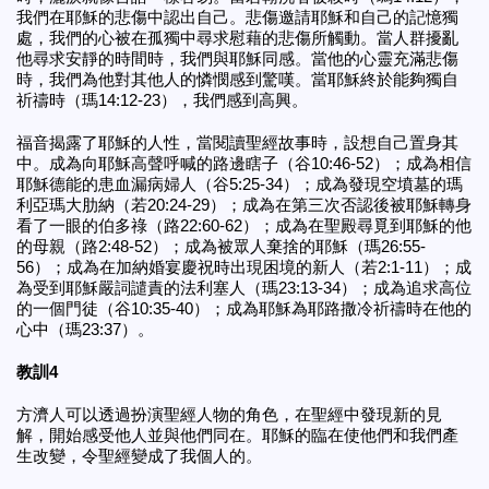
我們在耶穌的悲傷中認出自己。悲傷邀請耶穌和自己的記憶獨
處，我們的心被在孤獨中尋求慰藉的悲傷所觸動。當人群擾亂
他尋求安靜的時間時，我們與耶穌同感。當他的心靈充滿悲傷
時，我們為他對其他人的憐憫感到驚嘆。當耶穌終於能夠獨自
祈禱時（瑪14:12-23），我們感到高興。
福音揭露了耶穌的人性，當閱讀聖經故事時，設想自己置身其
中。成為向耶穌高聲呼喊的路邊瞎子（谷10:46-52）；成為相信
耶穌德能的患血漏病婦人（谷5:25-34）；成為發現空墳墓的瑪
利亞瑪大肋納（若20:24-29）；成為在第三次否認後被耶穌轉身
看了一眼的伯多祿（路22:60-62）；成為在聖殿尋覓到耶穌的他
的母親（路2:48-52）；成為被眾人棄捨的耶穌（瑪26:55-
56）；成為在加納婚宴慶祝時出現困境的新人（若2:1-11）；成
為受到耶穌嚴詞譴責的法利塞人（瑪23:13-34）；成為追求高位
的一個門徒（谷10:35-40）；成為耶穌為耶路撒冷祈禱時在他的
心中（瑪23:37）。
教訓4
方濟人可以透過扮演聖經人物的角色，在聖經中發現新的見
解，開始感受他人並與他們同在。耶穌的臨在使他們和我們產
生改變，令聖經變成了我個人的。