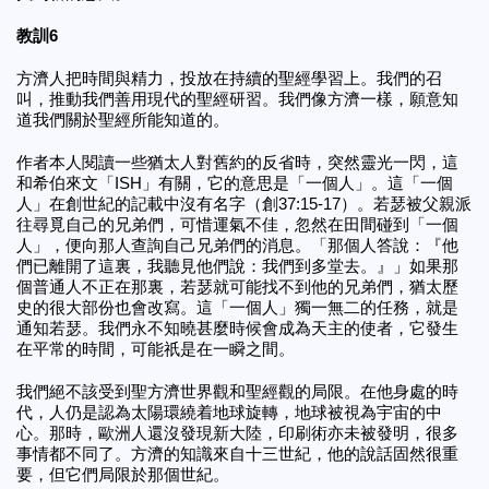
教訓6
方濟人把時間與精力，投放在持續的聖經學習上。我們的召
叫，推動我們善用現代的聖經研習。我們像方濟一樣，願意知
道我們關於聖經所能知道的。
作者本人閱讀一些猶太人對舊約的反省時，突然靈光一閃，這
和希伯來文「ISH」有關，它的意思是「一個人」。這「一個
人」在創世紀的記載中沒有名字（創37:15-17）。若瑟被父親派
往尋覓自己的兄弟們，可惜運氣不佳，忽然在田間碰到「一個
人」，便向那人查詢自己兄弟們的消息。「那個人答說：『他
們已離開了這裏，我聽見他們說：我們到多堂去。』」如果那
個普通人不正在那裏，若瑟就可能找不到他的兄弟們，猶太歷
史的很大部份也會改寫。這「一個人」獨一無二的任務，就是
通知若瑟。我們永不知曉甚麼時候會成為天主的使者，它發生
在平常的時間，可能祇是在一瞬之間。
我們絕不該受到聖方濟世界觀和聖經觀的局限。在他身處的時
代，人仍是認為太陽環繞着地球旋轉，地球被視為宇宙的中
心。那時，歐洲人還沒發現新大陸，印刷術亦未被發明，很多
事情都不同了。方濟的知識來自十三世紀，他的說話固然很重
要，但它們局限於那個世紀。