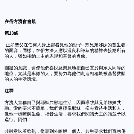
在俗方濟會會規
第13條
正如聖父在任何人身上都看見他的聖子--眾兄弟姊妹的首生者--
的面容，同樣，在俗方濟人應以溫良和謙恭的精神去接納所有
的人，猶如接納上主的恩賜和基督的肖像。
團體的意識，會使他們喜悅及樂意地把自己置於與眾人同等的
地位，尤其是卑微的人，要努力為他們創造相稱於被基督救贖
的人的生活環境。
注釋
方濟人宣稱自己與耶穌共融地生活，因而導致與兄弟姊妹共
融。愛的要求不簡單，我們選擇像耶穌一樣去看待生活和人，
像他一樣瞭解生命。福音生活，要求我們閱讀天主的話並予以
遵行。阿們！
共融意味着稔熟，從裏到外瞭解一個人。共融要求我們寬恕傷