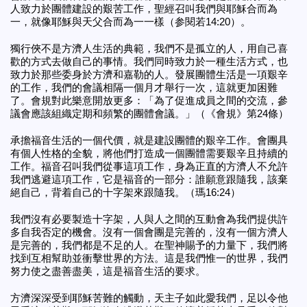
人致力於團體建設的艱苦工作，聖經召叫我們與耶穌合而為
一，就像耶穌與天父合而為一一樣（参閱若14:20）。
獨行俠不是方濟人生活的典範，我們不是孤立的人，用自己喜
歡的方式去做自己的事情。我們同時致力於一種生活方式，也
致力於那些委身於方濟和嘉勒的人。發展團體生活是一項艱辛
的工作，我們的會議相隔一個月才舉行一次，這就更加困難
了。會規對此樂意開放更多：「為了促進成員之間的交流，參
議會應該組織定期和頻繁的團體會議。」（《會規》第24條）
承擔福音生活的一個代價，就是建設團體的艱辛工作。會團具
有個人性格的全貌，將他們打造成一個團體需要艱辛且持續的
工作。福音召叫我們從事這項工作，身為正直的方濟人不允許
我們逃避這項工作，它是福音的一部分：誰願意跟隨我，該棄
絕自己，背着自己的十字架來跟隨我。（瑪16:24）
我們沒有必要製造十字架，人與人之間的互動會為我們提供許
多自我否定的機會。沒有一個會團是完善的，沒有一個方濟人
是完善的，我們都是不足的人。在聖神賜予的力量下，我們將
找到互相幫助並衝擊世界的方法。這是我們惟一的世界，我們
努力使之盡善盡美，這是福音生活的要求。
方濟深深受到耶穌苦難的觸動，天主子如此愛我們，足以令他