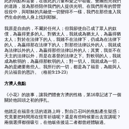
此的弱點和需要，在彼此的力量和愛之中取暖。會團照亮我們
的道路，並為那些陪伴我們的人提供光明。在我們所有的營營
役役中，與耶穌的共融使一切變得不一樣，我們在那些進入我
們生命的他人身上找到耶穌。
我原是自由的，不屬於任何人；但我卻使自己成了眾人的奴
僕，為贏得更多的人。對猶太人，我就成為猶太人，為贏得猶
太人；對於在法律下的人，我雖不在法律下，仍成為在法律下
的人，為贏得那在法律下的人；對那些法律以外的人，我就成
為法律以外的人，為贏得那些法律以外的人；其實，我並不在
天主的法律以外，而是在基督的法律之下。對軟弱的人，我就
成為軟弱的，為贏得那軟弱的人；對一切人，我就成為一切，
為的是總要救些人。我所行的一切，都是為了福音，為能與人
共沾福音的恩許。（格前9:19-23）
方濟人焦點
《小花》的故事，讓我們體會方濟的性格，第16章記述了一個
關於他回頭之初的掙扎。
他踏足在福音生活的道路上時，對自己召叫的焦點產生疑惑：
究竟要把時間用在恆常祈禱呢？還是有些時候要出去宣講呢？
兩個選擇都很吸引，在他皈依後這二者都曾經體驗過。