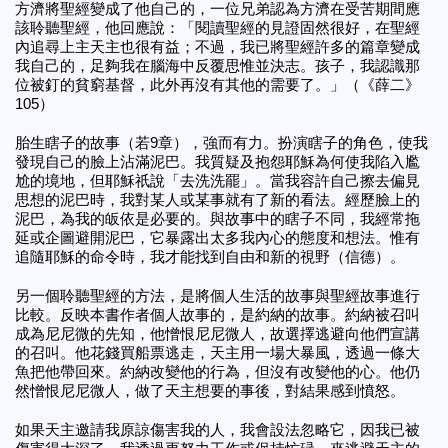
方濟將聖經變成了他自己的，一位兄弟認為方濟在受苦期間應
該聆聽聖經，他回應說：「閱讀聖經的見證固然很好，在聖經
內追尋上主天主也很有益；不過，我已將聖經許多的篇章變成
我自己的，足夠我在腦海中反覆思惟並決志。孩子，我認識那
位被釘的貧窮基督，此外再沒有其他的需要了。」（《薛二》
105）
胎生瞎子的故事（若9章），強而有力。扮演瞎子的角色，使我
發現自己的臉上沾滿泥巴。我質疑及抱怨耶穌為何使我陷入尷
尬的境地，但耶穌祇說「去洗洗罷」。當我容許自己擦去偏見
思想的泥巴時，我對某人或某事就有了新的看法。經歷臉上的
泥巴，為我的皈依是必要的。與故事中的瞎子不同，我經常拖
延或企圖避開泥巴，它暴露出太多我內心的態度和想法。惟有
追隨耶穌的命令時，我才能找到自由和新的視野（信德）。
另一個聆聽聖經的方法，是將個人生活的故事與聖經故事進行
比較。反映本書作者個人故事的，是約納的故事。約納被召叫
成為尼尼微的先知，他憎恨尼尼微人，故選擇逃避向他們宣講
的召叫。他花錢買船票逃走，天主用一場大暴風，透過一條大
魚把他帶回來。約納改變他的行為，但沒有改變他的心。他仍
然憎恨尼尼微人，做了天主想要的事後，對結果感到憤怒。
如果天主邀請我原諒傷害我的人，我會設法忽略它，因我已被