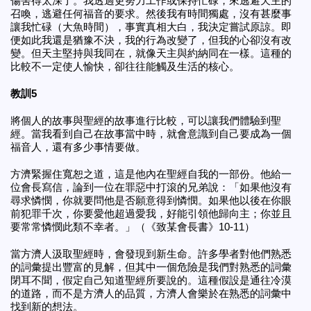
傷害得太深了。我透過更努力工作或保持忙碌，來逃避天主的
召喚，逃避任何福音的要求。然後我有時間獨處，沒有甚麼事
讓我忙碌（大魚時間），事實真相大白，我決定嘗試原諒。即
便如此我還是猶豫不決，我的行為改變了，但我的心卻沒有改
變。但天主堅持與我同在，就像天主與約納同在一樣。這種的
比較不一定使人愉快，卻往往能觸及生活的核心。
教訓5
將個人的故事與聖經的故事進行比較，可以讓我們體驗到聖
經。當我看到自己在故事當中時，就會意識到自己要成為一個
福音人，還有多少事情要做。
方濟緊握住寬恕之道，這是他內在聖經自我的一部份。他給一
位會長寫信，論到一位在罪惡中打滾的兄弟說：「如果他沒有
尋求憐憫，你就要問他是否願意得到憐憫。如果他以後在你眼
前犯罪千次，你要愛他超過愛我，好能引領他歸向主；你並且
要常常憐憫此類不幸者。」（《致某會長書》10-11）
當方濟人汲取聖經時，會發現到新生命。許多學者對他們熟悉
的詞彙提出豐富的見解，但其中一個危險是我們對熟悉的詞彙
閉耳不聞，假定自己知道聖經所要說的。這種假設是通往冷漠
的道路，而不是方濟人的品質，方濟人會樂於在熟悉的詞彙中
找到新的想法。