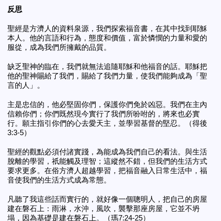
反思
聖經是方濟人的資料泉源，我們探索福音書，在其中找到耶穌
本人。他的言語和行為，態度和價值，富於憐憫的力量和愛的
服從，成為我們所擁戴的品質。
缺乏聖神的臨在，我們就無法追隨耶穌和他福音的話。耶穌把
他的聖神賜給了我們，賜給了我們力量，使我們能夠成為「聖
言的人」。
主是忠信的，他必堅固你們，保護你們免於凶惡。我們在主內
信賴你們；你們既然現今實行了我們所吩咐的，將來也必實
行。願主指引你們的心去愛天主，並學習基督的堅忍。（得後
3:3-5）
聖經的觀點必須付諸實踐，為能成為我們自己的看法。與生活
脫離的學習，祇能觸及理智；這縱然不錯，但我們的生活方式
要求更多。在俗方濟人超越學習，把福音融入日常生活中，福
音使我們的生活方式成為常態。
凡聽了我這些話而實行的，就好像一個聰明人，把自己的房屋
建在磐石上：雨淋，水沖，風吹，襲擊那座房屋，它並不坍
塌，因為基礎是建在磐石上。（瑪7:24-25）