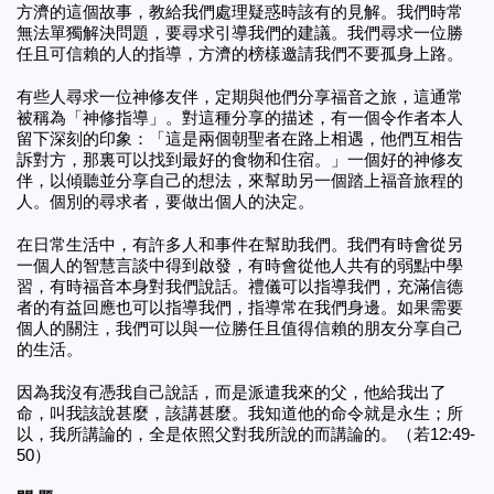
方濟的這個故事，教給我們處理疑惑時該有的見解。我們時常
無法單獨解決問題，要尋求引導我們的建議。我們尋求一位勝
任且可信賴的人的指導，方濟的榜樣邀請我們不要孤身上路。
有些人尋求一位神修友伴，定期與他們分享福音之旅，這通常
被稱為「神修指導」。對這種分享的描述，有一個令作者本人
留下深刻的印象：「這是兩個朝聖者在路上相遇，他們互相告
訴對方，那裏可以找到最好的食物和住宿。」一個好的神修友
伴，以傾聽並分享自己的想法，來幫助另一個踏上福音旅程的
人。個別的尋求者，要做出個人的決定。
在日常生活中，有許多人和事件在幫助我們。我們有時會從另
一個人的智慧言談中得到啟發，有時會從他人共有的弱點中學
習，有時福音本身對我們說話。禮儀可以指導我們，充滿信德
者的有益回應也可以指導我們，指導常在我們身邊。如果需要
個人的關注，我們可以與一位勝任且值得信賴的朋友分享自己
的生活。
因為我沒有憑我自己說話，而是派遣我來的父，他給我出了
命，叫我該說甚麼，該講甚麼。我知道他的命令就是永生；所
以，我所講論的，全是依照父對我所說的而講論的。（若12:49-
50）