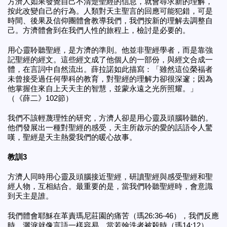
方濟人如果發覺自己不清楚聖經的信息，就會尋求新的理解，
按此改變自己的行為。人類對天主聖言的回應可能犯錯，可是
時間、後果及信仰團體會教導我們，我們按新的理解去調整自
己。方濟體會到在我們人性的旅程上，檢討是必要的。
用心靈聆聽聖經，是方濟的準則。他並非聖經學者，而是靠強
記聖經的經文。這些經文成了他個人的一部份，與經文合成一
體，在言詞中自然流出。薛拉諾如此描寫：「雖然這位榮福者
未曾接受過任何學科的教育，對聖經的理解力卻很深邃；因為
他掌握住來自上天天主的智慧，並蒙永遠之光所照耀。」
（《薛二》102節）
我們不該輕蔑理性的研究，方濟人卻是用心靈及頭腦聆聽的。
他們發展出一種對聖經的感受，天主所啟示的愛的話語令人驚
嘆，聖經是天主熱愛我們的暖心故事。
教訓3
方濟人同時用心靈及頭腦接近聖經，研讀聖經與感受聖經和聖
經人物，互相結合。最重要的是，當我們聆聽聖經時，會意識
到天主是誰。
我們體會耶穌在革責瑪尼莊園的痛苦（瑪26:36-46），我們反應
時，灑淚就像言語一樣容易。當若翰洗者被殺時（瑪14:12），