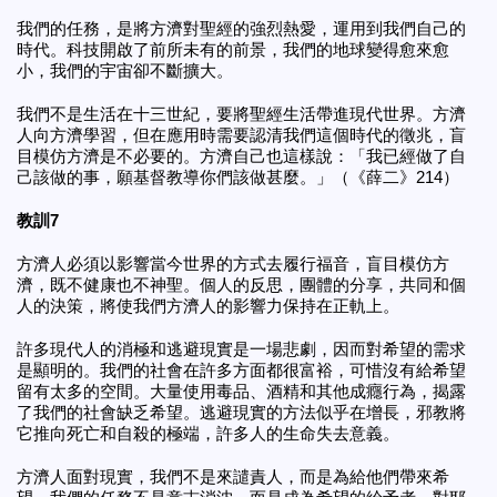
我們的任務，是將方濟對聖經的強烈熱愛，運用到我們自己的
時代。科技開啟了前所未有的前景，我們的地球變得愈來愈
小，我們的宇宙卻不斷擴大。
我們不是生活在十三世紀，要將聖經生活帶進現代世界。方濟
人向方濟學習，但在應用時需要認清我們這個時代的徵兆，盲
目模仿方濟是不必要的。方濟自己也這樣說：「我已經做了自
己該做的事，願基督教導你們該做甚麼。」（《薛二》214）
教訓7
方濟人必須以影響當今世界的方式去履行福音，盲目模仿方
濟，既不健康也不神聖。個人的反思，團體的分享，共同和個
人的決策，將使我們方濟人的影響力保持在正軌上。
許多現代人的消極和逃避現實是一場悲劇，因而對希望的需求
是顯明的。我們的社會在許多方面都很富裕，可惜沒有給希望
留有太多的空間。大量使用毒品、酒精和其他成癮行為，揭露
了我們的社會缺乏希望。逃避現實的方法似乎在增長，邪教將
它推向死亡和自殺的極端，許多人的生命失去意義。
方濟人面對現實，我們不是來譴責人，而是為給他們帶來希