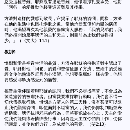
忍受這種苦難。耶穌沒有逃避苦難，他懷着掙扎去承受，他對
「阿爸」的愛推動他接受這苦難及其後果。
方濟對這樣的愛感到敬畏，它揭示了耶穌的憐憫；同樣，方濟
在他的生活中也懷抱憐憫之道。當他承受五傷和肉體的病痛
時，他渴望再次為他親愛的痲瘋病人服務：「我的兄弟們，我
們必須開始服事我們的主和天主，到目前為止我們做得很
少。」（《文大》14:1）
教訓9
憐憫和愛是福音生活的品質，方濟在耶穌的擁抱苦難中認出了
愛。耶穌對他「阿爸」的愛和忠信征服了方濟，聖經中的受難
經文使他熱淚盈眶且內心渴望。他想要像耶穌一樣去愛，他想
要感受耶穌所感受到的痛苦。
福音生活伴隨着與耶穌的認同，我們不必尋找痛苦，不會成為
製造痛苦的被虐狂者。但當愛要求採取行動時，我們會不惜一
切代價採取行動。憐憫是方濟人的第二天性，沒有甚麼可以阻
止我們顯露憐憫；即使面對不堪當的人，我們仍抑制判斷並表
達憐憫。我們抗拒邪惡的行為，但將罪犯放在心上，天主的愛
使我們能夠懷著憐憫去行事：因為是天主在你們內工作，使你
們願意，並使你們力行，為成就他的善意。（斐2:13）