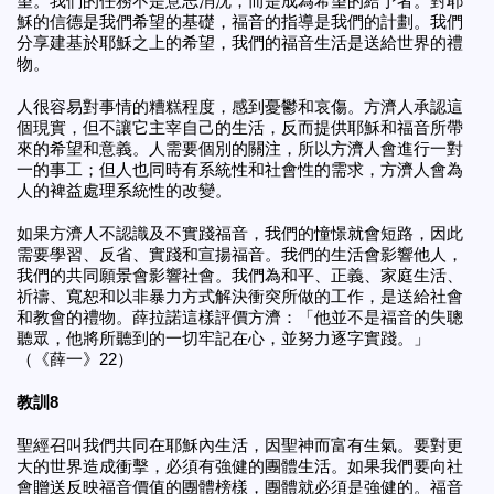
望。我們的任務不是意志消沈，而是成為希望的給予者。對耶
穌的信德是我們希望的基礎，福音的指導是我們的計劃。我們
分享建基於耶穌之上的希望，我們的福音生活是送給世界的禮
物。
人很容易對事情的糟糕程度，感到憂鬱和哀傷。方濟人承認這
個現實，但不讓它主宰自己的生活，反而提供耶穌和福音所帶
來的希望和意義。人需要個別的關注，所以方濟人會進行一對
一的事工；但人也同時有系統性和社會性的需求，方濟人會為
人的裨益處理系統性的改變。
如果方濟人不認識及不實踐福音，我們的憧憬就會短路，因此
需要學習、反省、實踐和宣揚福音。我們的生活會影響他人，
我們的共同願景會影響社會。我們為和平、正義、家庭生活、
祈禱、寬恕和以非暴力方式解決衝突所做的工作，是送給社會
和教會的禮物。薛拉諾這樣評價方濟：「他並不是福音的失聰
聽眾，他將所聽到的一切牢記在心，並努力逐字實踐。」
（《薛一》22）
教訓8
聖經召叫我們共同在耶穌內生活，因聖神而富有生氣。要對更
大的世界造成衝擊，必須有強健的團體生活。如果我們要向社
會贈送反映福音價值的團體榜樣，團體就必須是強健的。福音