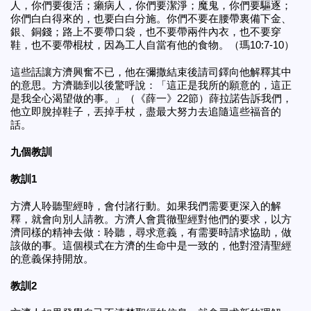
人，你們要復活；癩病人，你們要潔淨；魔鬼，你們要驅逐；
你們白白得來的，也要白白分施。你們不要在腰帶裏備下金、
銀、銅錢；路上不要帶口袋，也不要帶兩件內衣，也不要穿
鞋，也不要帶棍杖，因為工人自當有他的食物。（瑪10:7-10）
這些話讓方濟興奮不已，他在彌撒結束後請司鐸向他解釋其中
的意思。方濟聽到以後驚呼說：「這正是我所的願意的，這正
是我全心渴望做的事。」（《薛一》22節）薛拉諾告訴我們，
他立即脫掉鞋子，丟掉手杖，盡最大努力去追隨這些福音的
話。
九個教訓
教訓1
方濟人聆聽聖經時，會付諸行動。如果我們需要更深入的解
釋，就會向別人請教。方濟人會貫徹聖經對他們的要求，以方
濟同樣的精神去做：聆聽，尋求意義，有需要時請求協助，做
該做的事。這個模式在方濟的生命中是一致的，他對澄清聖經
的意義保持開放。
教訓2